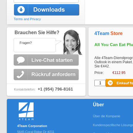
Terms and Privacy
Brauchen Sie Hilfe?
4Team
Store
Fragen?
All You Can Eat Pl
Alle 4Team-Dienstprogr
Outlook in einem Paket.
Sie €442.
Price:
€112.95
+1 (954) 796-8161
Kontakttelefon:
Über
Über die Kompanie
Kundenspezifische Lösung
4Team Corporation
5645 Coral Ridge Dr #211