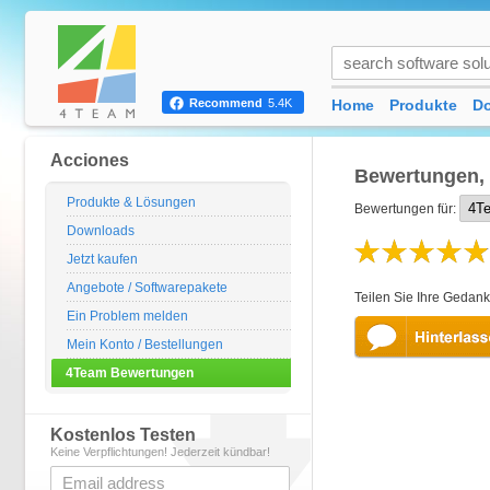
Home
Produkte
D
Recommend
5.4K
Acciones
Bewertungen,
Produkte & Lösungen
Bewertungen für:
Downloads
Jetzt kaufen
Angebote / Softwarepakete
Teilen Sie Ihre Gedan
Ein Problem melden
Mein Konto / Bestellungen
4Team Bewertungen
Kostenlos Testen
Keine Verpflichtungen! Jederzeit kündbar!