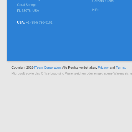
Careers / Jobs
Coral Springs
Hilfe
FL
33076
,
USA
USA:
+1 (954) 796-8161
Copyright 2026
4Team Corporation.
Alle Rechte vorbehalten.
Privacy
and
Terms.
Microsoft sowie das Office Logo sind Warenzeichen oder eingetragene Warenzeiche