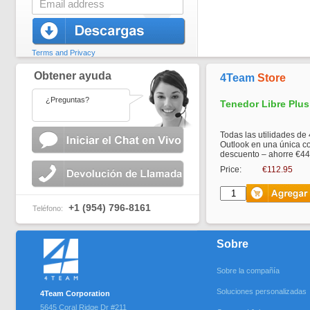
Terms and Privacy
Obtener ayuda
4Team
Store
¿Preguntas?
Tenedor Libre Plus
Todas las utilidades de
Outlook en una única 
descuento – ahorre €44
Price:
€112.95
+1 (954) 796-8161
Teléfono:
Sobre
Sobre la compañía
Soluciones personalizadas
4Team Corporation
5645 Coral Ridge Dr #211