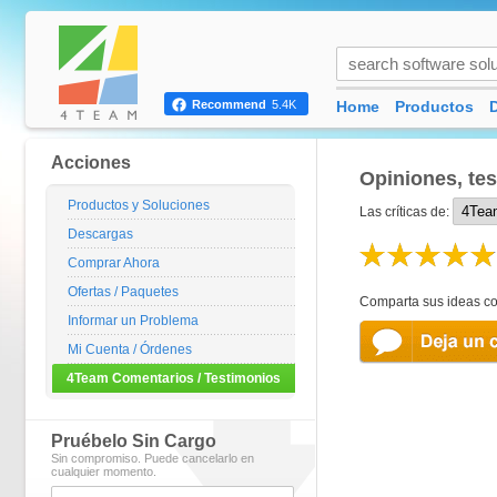
Home
Productos
Recommend
5.4K
Acciones
Opiniones, tes
Productos y Soluciones
Las críticas de:
Descargas
Comprar Ahora
Ofertas / Paquetes
Comparta sus ideas con
Informar un Problema
Mi Cuenta / Órdenes
4Team Comentarios / Testimonios
Pruébelo Sin Cargo
Sin compromiso. Puede cancelarlo en
cualquier momento.