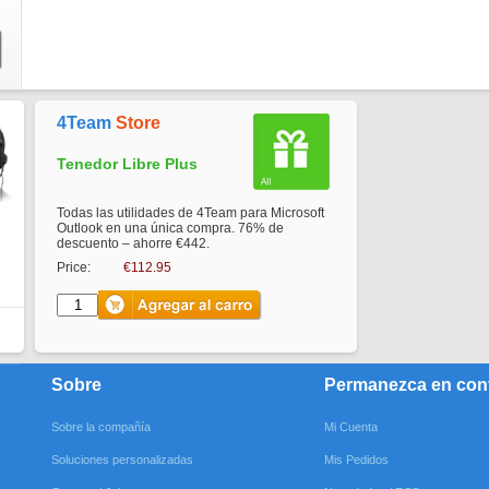
4Team
Store
Tenedor Libre Plus
Todas las utilidades de 4Team para Microsoft
Outlook en una única compra. 76% de
descuento – ahorre €442.
Price:
€112.95
Sobre
Permanezca en con
Sobre la compañía
Mi Cuenta
Soluciones personalizadas
Mis Pedidos