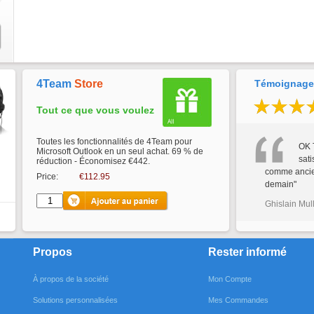
4Team
Store
Témoignages
Tout ce que vous voulez
Toutes les fonctionnalités de 4Team pour
OK 
Microsoft Outlook en un seul achat. 69 % de
sati
réduction - Économisez €442.
comme ancien
Price:
€112.95
demain"
Ghislain Mul
Propos
Rester informé
À propos de la société
Mon Compte
Solutions personnalisées
Mes Commandes