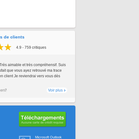
 de clients
4.9 - 759 critiques
Très aimable et très compréhensif. Suis
sfait que vous ayez retrouvé ma trace
 client Je reviendrai vers vous dès
ler
Voir plus
Aucune carte de crédit requise
Microsoft Outlook