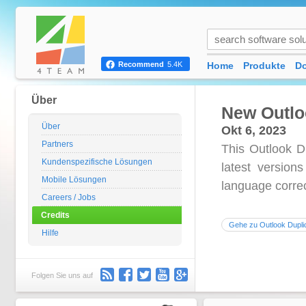
Home
Produkte
D
Recommend
5.4K
Über
New Outlo
Über
Okt 6, 2023
Partners
This Outlook D
Kundenspezifische Lösungen
latest versio
Mobile Lösungen
language corre
Careers / Jobs
Credits
Gehe zu Outlook Dupl
Hilfe
Folgen Sie uns auf