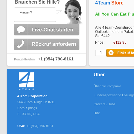
Brauchen Sie Hilfe?
4Team
Store
Fragen?
All You Can Eat Pl
Alle 4Team-Dienstprogr
Outlook in einem Paket.
Sie €442.
Price:
€112.95
+1 (954) 796-8161
Kontakttelefon:
Über
Über die Kompanie
Kundenspezifische Lösung
4Team Corporation
5645 Coral Ridge Dr #211
Careers / Jobs
Coral Springs
Hilfe
FL
33076
,
USA
USA:
+1 (954) 796-8161