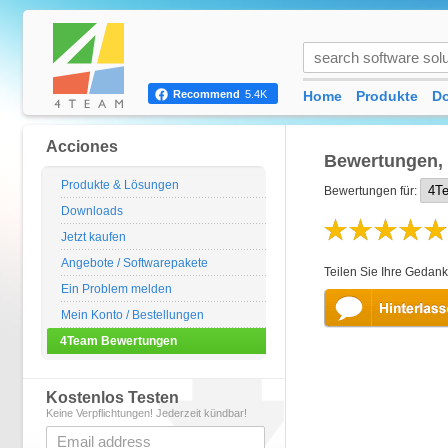
Home
Produkte
D
Recommend
5.4K
Acciones
Bewertungen,
Produkte & Lösungen
Bewertungen für:
Downloads
Jetzt kaufen
Angebote / Softwarepakete
Teilen Sie Ihre Gedan
Ein Problem melden
Mein Konto / Bestellungen
4Team Bewertungen
Kostenlos Testen
Keine Verpflichtungen! Jederzeit kündbar!