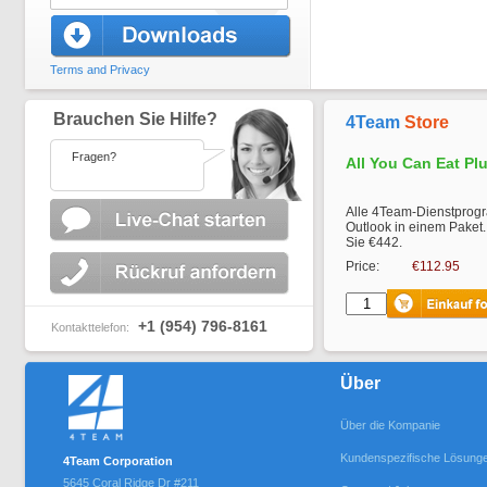
Terms and Privacy
Brauchen Sie Hilfe?
4Team
Store
Fragen?
All You Can Eat Pl
Alle 4Team-Dienstprogr
Outlook in einem Paket.
Sie €442.
Price:
€112.95
+1 (954) 796-8161
Kontakttelefon:
Über
Über die Kompanie
Kundenspezifische Lösung
4Team Corporation
5645 Coral Ridge Dr #211