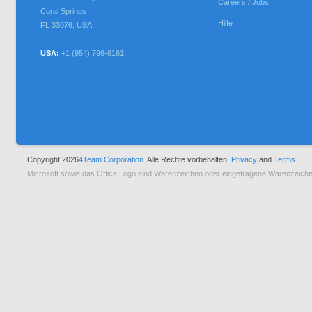
Careers / Jobs
Coral Springs
Hilfe
FL
33076
,
USA
USA:
+1 (954) 796-8161
Copyright 2026
4Team Corporation.
Alle Rechte vorbehalten.
Privacy
and
Terms.
Microsoft sowie das Office Logo sind Warenzeichen oder eingetragene Warenzeiche