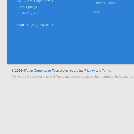
5645 Coral Ridge Dr #211
Careers / Jobs
Coral Springs
Aide
FL
33076
,
USA
USA:
+1 (954) 796-8161
© 2026
4Team Corporation.
Tous droits réservés.
Privacy
and
Terms.
Microsoft, Outlook et le logo Office sont des marques ou des marques déposées de 