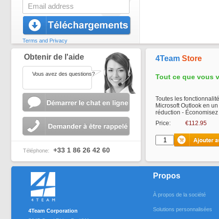
Terms and Privacy
Obtenir de l'aide
4Team
Store
Vous avez des questions?
Tout ce que vous 
Toutes les fonctionnali
Microsoft Outlook en un
réduction - Économisez
Price:
€112.95
+33 1 86 26 42 60
Téléphone:
Propos
À propos de la société
Solutions personnalisées
4Team Corporation