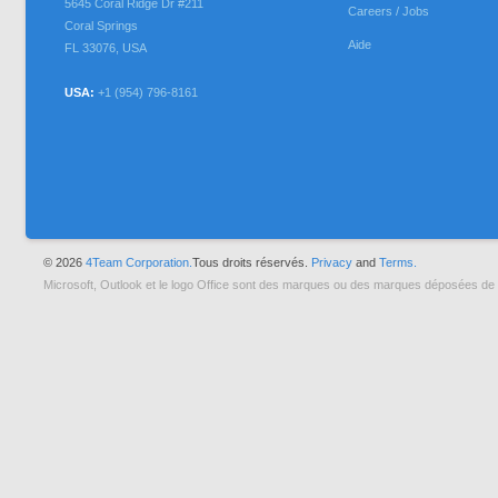
5645 Coral Ridge Dr #211
Careers / Jobs
Coral Springs
Aide
FL
33076
,
USA
USA:
+1 (954) 796-8161
© 2026
4Team Corporation.
Tous droits réservés.
Privacy
and
Terms.
Microsoft, Outlook et le logo Office sont des marques ou des marques déposées de 