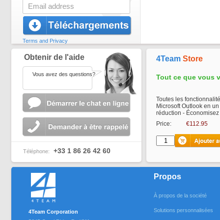
Terms and Privacy
Obtenir de l'aide
4Team
Store
Vous avez des questions?
Tout ce que vous 
Toutes les fonctionnali
Microsoft Outlook en un
réduction - Économisez
Price:
€112.95
+33 1 86 26 42 60
Téléphone:
Propos
À propos de la société
Solutions personnalisées
4Team Corporation