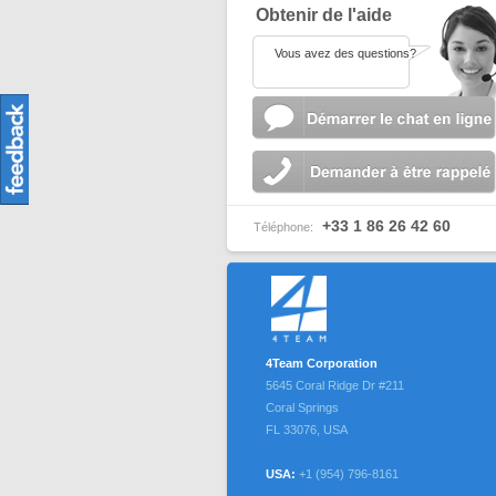
Obtenir de l'aide
Vous avez des questions?
+33 1 86 26 42 60
Téléphone:
4Team Corporation
5645 Coral Ridge Dr #211
Coral Springs
FL
33076
,
USA
USA:
+1 (954) 796-8161