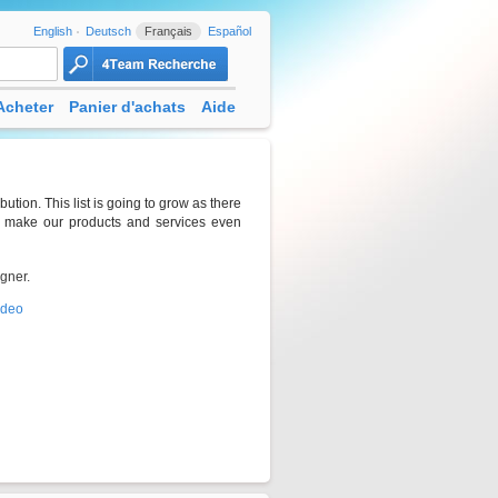
English
Deutsch
Français
Español
Acheter
Panier d'achats
Aide
ution. This list is going to grow as there
o make our products and services even
gner.
ideo