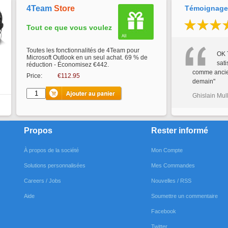
4Team
Store
Témoignages
Tout ce que vous voulez
Toutes les fonctionnalités de 4Team pour
OK 
Microsoft Outlook en un seul achat. 69 % de
sati
réduction - Économisez €442.
comme ancien
Price:
€112.95
demain"
Ghislain Mul
Propos
Rester informé
À propos de la société
Mon Compte
Solutions personnalisées
Mes Commandes
Careers / Jobs
Nouvelles / RSS
Aide
Soumettre un commentaire
Facebook
Twitter