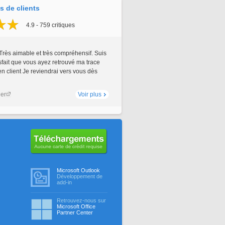
 de clients
4.9 - 759 critiques
Très aimable et très compréhensif. Suis
sfait que vous ayez retrouvé ma trace
 client Je reviendrai vers vous dès
ler
Voir plus
Aucune carte de crédit requise
Microsoft Outlook
Développement de
add-in
Retrouvez-nous sur
Microsoft Office
Partner Center