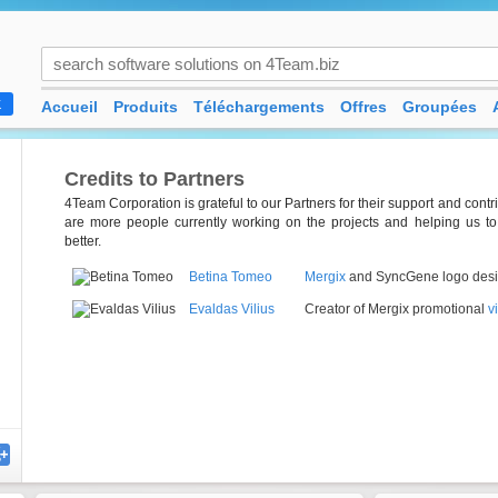
Accueil
Produits
Téléchargements
Offres
Groupées
K
Credits to Partners
4Team Corporation is grateful to our Partners for their support and contrib
are more people currently working on the projects and helping us t
better.
Betina Tomeo
Mergix
and SyncGene logo desi
Evaldas Vilius
Creator of Mergix promotional
v